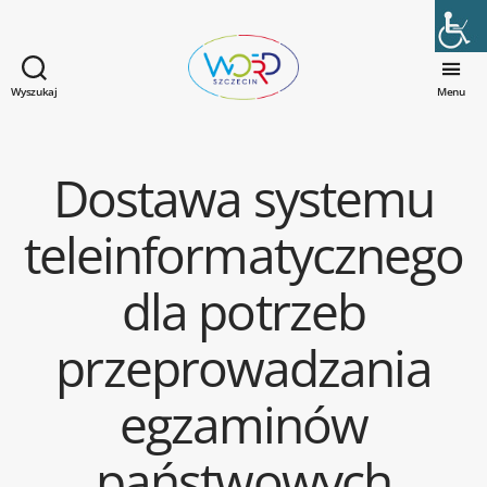
Wyszukaj
Menu
WORD
Szczecin
Dostawa systemu
Kategorie
teleinformatycznego
dla potrzeb
przeprowadzania
egzaminów
państwowych